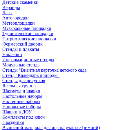
Детские скамейки
Веранды
Лазы
Автогородки
Метеоплощадки
Музыкальные площадки
Туристические площадки
Патриотические площадки
Фермерский дворик
Стенды и плакаты
Наклейки
Информационные стенды
Модульные стенды
Стенды "Визитная карточка детского сада"
Стенд "Календарь природы"
Стенды для рисунков
Ясельная группа
Шахматы и шашки
Настольные наборы
Настенные наборы
Напольные наборы
Шашки в ДОУ
Комплекты под ключ
Праздники
Выносной материал для игр на участке (зимний)