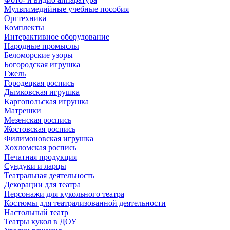
Мультимедийные учебные пособия
Оргтехника
Комплекты
Интерактивное оборудование
Народные промыслы
Беломорские узоры
Богородская игрушка
Гжель
Городецкая роспись
Дымковская игрушка
Каргопольская игрушка
Матрешки
Мезенская роспись
Жостовская роспись
Филимоновская игрушка
Хохломская роспись
Печатная продукция
Сундуки и ларцы
Театральная деятельность
Декорации для театра
Персонажи для кукольного театра
Костюмы для театрализованной деятельности
Настольный театр
Театры кукол в ДОУ