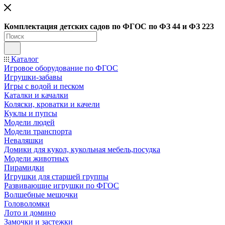
Ко
мплектация детских садов по ФГОC по ФЗ 44 и ФЗ 223
Каталог
Игровое оборудование по ФГОС
Игрушки-забавы
Игры с водой и песком
Каталки и качалки
Коляски, кроватки и качели
Куклы и пупсы
Модели людей
Модели транспорта
Неваляшки
Домики для кукол, кукольная мебель,посудка
Модели животных
Пирамидки
Игрушки для старшей группы
Развивающие игрушки по ФГОС
Волшебные мешочки
Головоломки
Лото и домино
Замочки и застежки