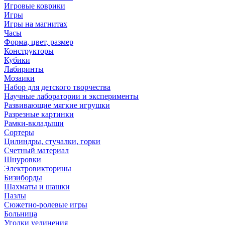
Игровые коврики
Игры
Игры на магнитах
Часы
Форма, цвет, размер
Конструкторы
Кубики
Лабиринты
Мозаики
Набор для детского творчества
Научные лаборатории и эксперименты
Развивающие мягкие игрушки
Разрезные картинки
Рамки-вкладыши
Сортеры
Цилиндры, стучалки, горки
Счетный материал
Шнуровки
Электровикторины
Бизиборды
Шахматы и шашки
Пазлы
Сюжетно-ролевые игры
Больница
Уголки уединения