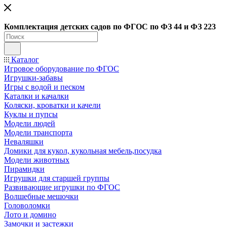
Ко
мплектация детских садов по ФГОC по ФЗ 44 и ФЗ 223
Каталог
Игровое оборудование по ФГОС
Игрушки-забавы
Игры с водой и песком
Каталки и качалки
Коляски, кроватки и качели
Куклы и пупсы
Модели людей
Модели транспорта
Неваляшки
Домики для кукол, кукольная мебель,посудка
Модели животных
Пирамидки
Игрушки для старшей группы
Развивающие игрушки по ФГОС
Волшебные мешочки
Головоломки
Лото и домино
Замочки и застежки