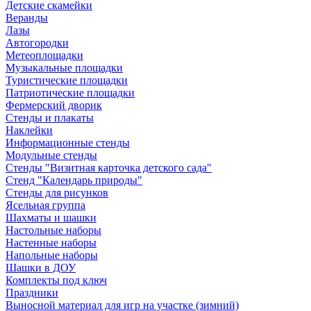
Детские скамейки
Веранды
Лазы
Автогородки
Метеоплощадки
Музыкальные площадки
Туристические площадки
Патриотические площадки
Фермерский дворик
Стенды и плакаты
Наклейки
Информационные стенды
Модульные стенды
Стенды "Визитная карточка детского сада"
Стенд "Календарь природы"
Стенды для рисунков
Ясельная группа
Шахматы и шашки
Настольные наборы
Настенные наборы
Напольные наборы
Шашки в ДОУ
Комплекты под ключ
Праздники
Выносной материал для игр на участке (зимний)