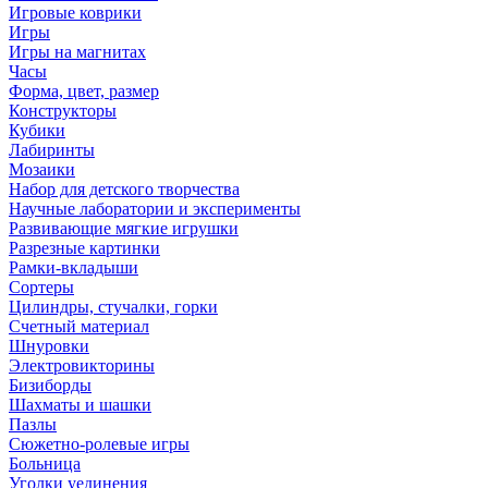
Игровые коврики
Игры
Игры на магнитах
Часы
Форма, цвет, размер
Конструкторы
Кубики
Лабиринты
Мозаики
Набор для детского творчества
Научные лаборатории и эксперименты
Развивающие мягкие игрушки
Разрезные картинки
Рамки-вкладыши
Сортеры
Цилиндры, стучалки, горки
Счетный материал
Шнуровки
Электровикторины
Бизиборды
Шахматы и шашки
Пазлы
Сюжетно-ролевые игры
Больница
Уголки уединения