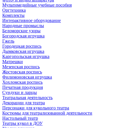
Мультимедийные учебные пособия
Оргтехника
Комплекты
Интерактивное оборудование
Народные промыслы
Беломорские узоры
Богородская игрушка
Гжель
Городецкая роспись
Дымковская игрушка
Каргопольская игрушка
Матрешки
Мезенская роспись
Жостовская роспись
Филимоновская игрушка
Хохломская роспись
Печатная продукция
Сундуки и ларцы
Театральная деятельность
Декорации для театра
Персонажи для кукольного театра
Костюмы для театрализованной деятельности
Настольный театр
Театры кукол в ДОУ