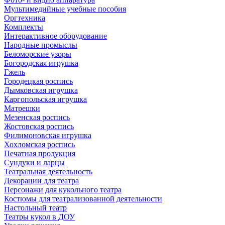
Мультимедийные учебные пособия
Оргтехника
Комплекты
Интерактивное оборудование
Народные промыслы
Беломорские узоры
Богородская игрушка
Гжель
Городецкая роспись
Дымковская игрушка
Каргопольская игрушка
Матрешки
Мезенская роспись
Жостовская роспись
Филимоновская игрушка
Хохломская роспись
Печатная продукция
Сундуки и ларцы
Театральная деятельность
Декорации для театра
Персонажи для кукольного театра
Костюмы для театрализованной деятельности
Настольный театр
Театры кукол в ДОУ