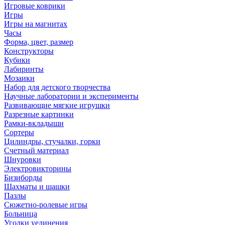
Игровые коврики
Игры
Игры на магнитах
Часы
Форма, цвет, размер
Конструкторы
Кубики
Лабиринты
Мозаики
Набор для детского творчества
Научные лаборатории и эксперименты
Развивающие мягкие игрушки
Разрезные картинки
Рамки-вкладыши
Сортеры
Цилиндры, стучалки, горки
Счетный материал
Шнуровки
Электровикторины
Бизиборды
Шахматы и шашки
Пазлы
Сюжетно-ролевые игры
Больница
Уголки уединения