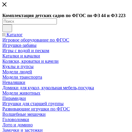
Ко
мплектация детских садов по ФГОC по ФЗ 44 и ФЗ 223
Каталог
Игровое оборудование по ФГОС
Игрушки-забавы
Игры с водой и песком
Каталки и качалки
Коляски, кроватки и качели
Куклы и пупсы
Модели людей
Модели транспорта
Неваляшки
Домики для кукол, кукольная мебель,посудка
Модели животных
Пирамидки
Игрушки для старшей группы
Развивающие игрушки по ФГОС
Волшебные мешочки
Головоломки
Лото и домино
Замочки и застежки