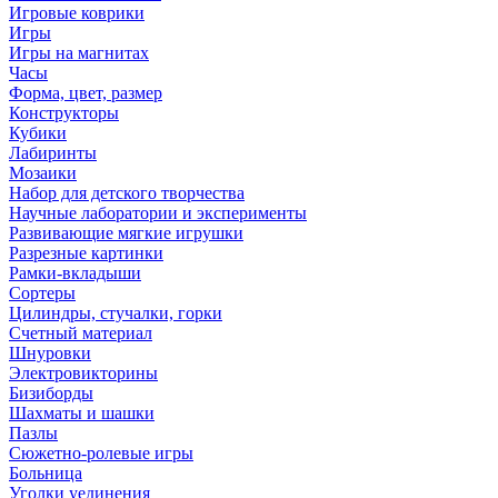
Игровые коврики
Игры
Игры на магнитах
Часы
Форма, цвет, размер
Конструкторы
Кубики
Лабиринты
Мозаики
Набор для детского творчества
Научные лаборатории и эксперименты
Развивающие мягкие игрушки
Разрезные картинки
Рамки-вкладыши
Сортеры
Цилиндры, стучалки, горки
Счетный материал
Шнуровки
Электровикторины
Бизиборды
Шахматы и шашки
Пазлы
Сюжетно-ролевые игры
Больница
Уголки уединения