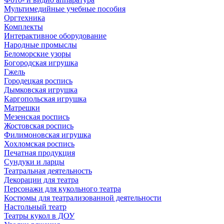
Мультимедийные учебные пособия
Оргтехника
Комплекты
Интерактивное оборудование
Народные промыслы
Беломорские узоры
Богородская игрушка
Гжель
Городецкая роспись
Дымковская игрушка
Каргопольская игрушка
Матрешки
Мезенская роспись
Жостовская роспись
Филимоновская игрушка
Хохломская роспись
Печатная продукция
Сундуки и ларцы
Театральная деятельность
Декорации для театра
Персонажи для кукольного театра
Костюмы для театрализованной деятельности
Настольный театр
Театры кукол в ДОУ