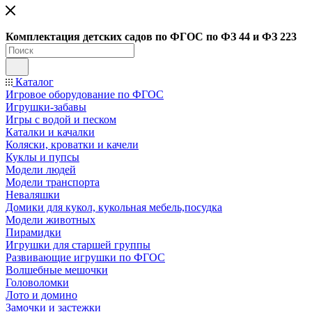
Ко
мплектация детских садов по ФГОC по ФЗ 44 и ФЗ 223
Каталог
Игровое оборудование по ФГОС
Игрушки-забавы
Игры с водой и песком
Каталки и качалки
Коляски, кроватки и качели
Куклы и пупсы
Модели людей
Модели транспорта
Неваляшки
Домики для кукол, кукольная мебель,посудка
Модели животных
Пирамидки
Игрушки для старшей группы
Развивающие игрушки по ФГОС
Волшебные мешочки
Головоломки
Лото и домино
Замочки и застежки