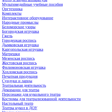
Мультимедийные учебные пособия
Оргтехника
Комплекты
Интерактивное оборудование
Народные промыслы
Беломорские узоры
Богородская игрушка
Гжель
Городецкая роспись
Дымковская игрушка
Каргопольская игрушка
Матрешки
Мезенская роспись
Жостовская роспись
Филимоновская игрушка
Хохломская роспись
Печатная продукция
Сундуки и ларцы
Театральная деятельность
Декорации для театра
Персонажи для кукольного театра
Костюмы для театрализованной деятельности
Настольный театр
Театры кукол в ДОУ