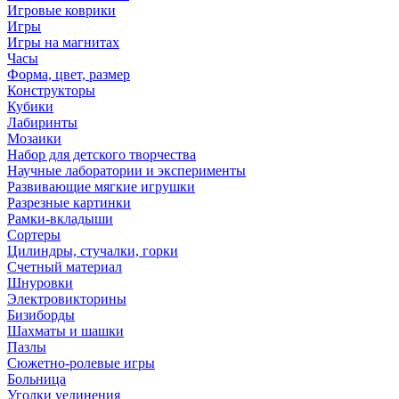
Игровые коврики
Игры
Игры на магнитах
Часы
Форма, цвет, размер
Конструкторы
Кубики
Лабиринты
Мозаики
Набор для детского творчества
Научные лаборатории и эксперименты
Развивающие мягкие игрушки
Разрезные картинки
Рамки-вкладыши
Сортеры
Цилиндры, стучалки, горки
Счетный материал
Шнуровки
Электровикторины
Бизиборды
Шахматы и шашки
Пазлы
Сюжетно-ролевые игры
Больница
Уголки уединения