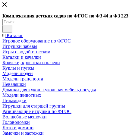
Ко
мплектация детских садов по ФГОC по ФЗ 44 и ФЗ 223
Каталог
Игровое оборудование по ФГОС
Игрушки-забавы
Игры с водой и песком
Каталки и качалки
Коляски, кроватки и качели
Куклы и пупсы
Модели людей
Модели транспорта
Неваляшки
Домики для кукол, кукольная мебель,посудка
Модели животных
Пирамидки
Игрушки для старшей группы
Развивающие игрушки по ФГОС
Волшебные мешочки
Головоломки
Лото и домино
Замочки и застежки