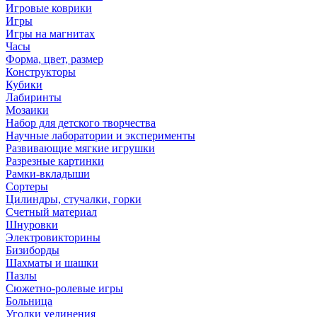
Игровые коврики
Игры
Игры на магнитах
Часы
Форма, цвет, размер
Конструкторы
Кубики
Лабиринты
Мозаики
Набор для детского творчества
Научные лаборатории и эксперименты
Развивающие мягкие игрушки
Разрезные картинки
Рамки-вкладыши
Сортеры
Цилиндры, стучалки, горки
Счетный материал
Шнуровки
Электровикторины
Бизиборды
Шахматы и шашки
Пазлы
Сюжетно-ролевые игры
Больница
Уголки уединения