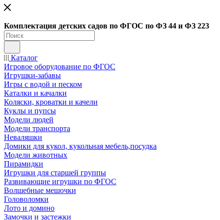
Ко
мплектация детских садов по ФГОC по ФЗ 44 и ФЗ 223
Каталог
Игровое оборудование по ФГОС
Игрушки-забавы
Игры с водой и песком
Каталки и качалки
Коляски, кроватки и качели
Куклы и пупсы
Модели людей
Модели транспорта
Неваляшки
Домики для кукол, кукольная мебель,посудка
Модели животных
Пирамидки
Игрушки для старшей группы
Развивающие игрушки по ФГОС
Волшебные мешочки
Головоломки
Лото и домино
Замочки и застежки