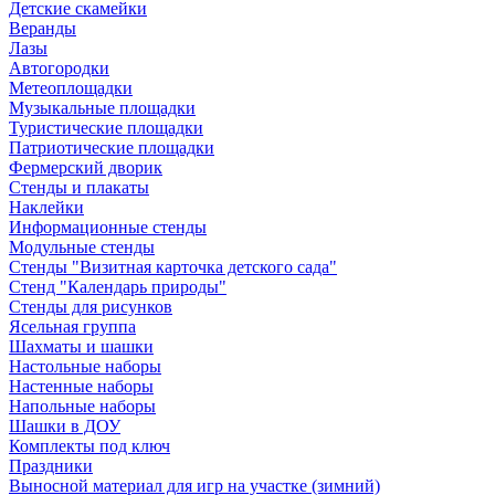
Детские скамейки
Веранды
Лазы
Автогородки
Метеоплощадки
Музыкальные площадки
Туристические площадки
Патриотические площадки
Фермерский дворик
Стенды и плакаты
Наклейки
Информационные стенды
Модульные стенды
Стенды "Визитная карточка детского сада"
Стенд "Календарь природы"
Стенды для рисунков
Ясельная группа
Шахматы и шашки
Настольные наборы
Настенные наборы
Напольные наборы
Шашки в ДОУ
Комплекты под ключ
Праздники
Выносной материал для игр на участке (зимний)