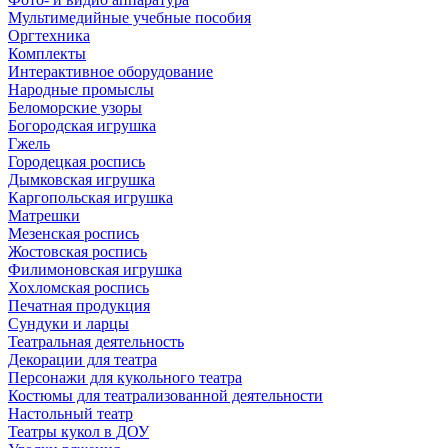
Мультимедийные учебные пособия
Оргтехника
Комплекты
Интерактивное оборудование
Народные промыслы
Беломорские узоры
Богородская игрушка
Гжель
Городецкая роспись
Дымковская игрушка
Каргопольская игрушка
Матрешки
Мезенская роспись
Жостовская роспись
Филимоновская игрушка
Хохломская роспись
Печатная продукция
Сундуки и ларцы
Театральная деятельность
Декорации для театра
Персонажи для кукольного театра
Костюмы для театрализованной деятельности
Настольный театр
Театры кукол в ДОУ