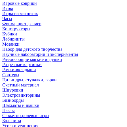
Игровые коврики
Игры
Игры на магнитах
Часы
Форма, цвет, размер
Конструкторы
Кубики
Лабиринты
Мозаики
Набор для детского творчества
Научные лаборатории и эксперименты
Развивающие мягкие игрушки
Разрезные картинки
Рамки-вкладыши
Сортеры
Цилиндры, стучалки, горки
Счетный материал
Шнуровки
Электровикторины
Бизиборды
Шахматы и шашки
Пазлы
Сюжетно-ролевые игры
Больница
Уголки уединения