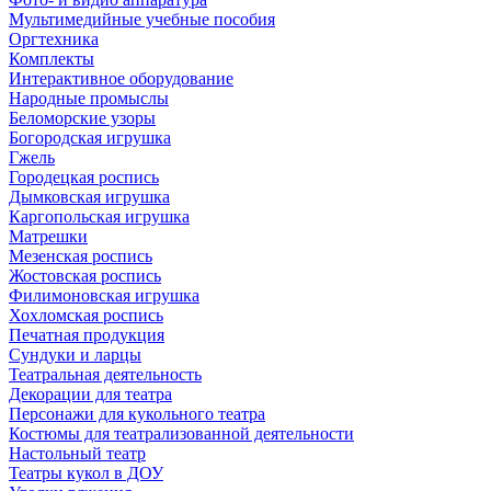
Мультимедийные учебные пособия
Оргтехника
Комплекты
Интерактивное оборудование
Народные промыслы
Беломорские узоры
Богородская игрушка
Гжель
Городецкая роспись
Дымковская игрушка
Каргопольская игрушка
Матрешки
Мезенская роспись
Жостовская роспись
Филимоновская игрушка
Хохломская роспись
Печатная продукция
Сундуки и ларцы
Театральная деятельность
Декорации для театра
Персонажи для кукольного театра
Костюмы для театрализованной деятельности
Настольный театр
Театры кукол в ДОУ