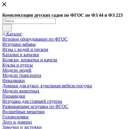
Ко
мплектация детских садов по ФГОC по ФЗ 44 и ФЗ 223
Каталог
Игровое оборудование по ФГОС
Игрушки-забавы
Игры с водой и песком
Каталки и качалки
Коляски, кроватки и качели
Куклы и пупсы
Модели людей
Модели транспорта
Неваляшки
Домики для кукол, кукольная мебель,посудка
Модели животных
Пирамидки
Игрушки для старшей группы
Развивающие игрушки по ФГОС
Волшебные мешочки
Головоломки
Лото и домино
Замочки и застежки