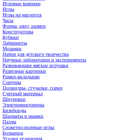
Игровые коврики
Игры
Игры на магнитах
Часы
Форма, цвет, размер
Конструкторы
Кубики
Лабиринты
Мозаики
Набор для детского творчества
Научные лаборатории и эксперименты
Развивающие мягкие игрушки
Разрезные картинки
Рамки-вкладыши
Сортеры
Цилиндры, стучалки, горки
Счетный материал
Шнуровки
Электровикторины
Бизиборды
Шахматы и шашки
Пазлы
Сюжетно-ролевые игры
Больница
Уголки уединения