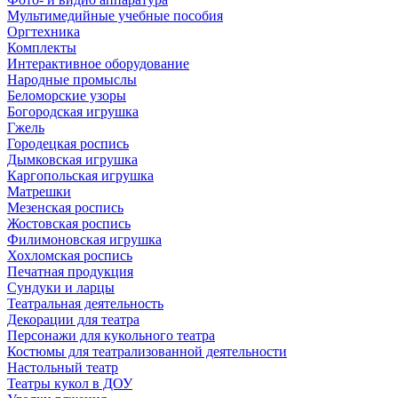
Мультимедийные учебные пособия
Оргтехника
Комплекты
Интерактивное оборудование
Народные промыслы
Беломорские узоры
Богородская игрушка
Гжель
Городецкая роспись
Дымковская игрушка
Каргопольская игрушка
Матрешки
Мезенская роспись
Жостовская роспись
Филимоновская игрушка
Хохломская роспись
Печатная продукция
Сундуки и ларцы
Театральная деятельность
Декорации для театра
Персонажи для кукольного театра
Костюмы для театрализованной деятельности
Настольный театр
Театры кукол в ДОУ