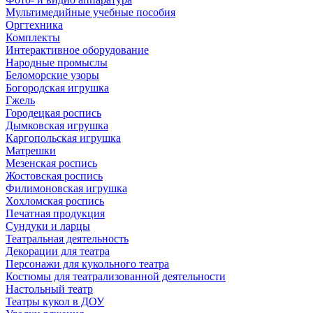
Мультимедийные учебные пособия
Оргтехника
Комплекты
Интерактивное оборудование
Народные промыслы
Беломорские узоры
Богородская игрушка
Гжель
Городецкая роспись
Дымковская игрушка
Каргопольская игрушка
Матрешки
Мезенская роспись
Жостовская роспись
Филимоновская игрушка
Хохломская роспись
Печатная продукция
Сундуки и ларцы
Театральная деятельность
Декорации для театра
Персонажи для кукольного театра
Костюмы для театрализованной деятельности
Настольный театр
Театры кукол в ДОУ