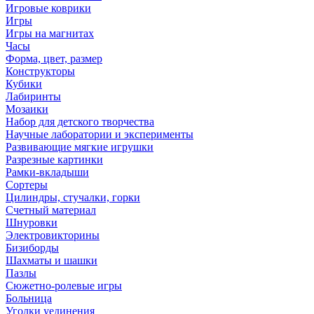
Игровые коврики
Игры
Игры на магнитах
Часы
Форма, цвет, размер
Конструкторы
Кубики
Лабиринты
Мозаики
Набор для детского творчества
Научные лаборатории и эксперименты
Развивающие мягкие игрушки
Разрезные картинки
Рамки-вкладыши
Сортеры
Цилиндры, стучалки, горки
Счетный материал
Шнуровки
Электровикторины
Бизиборды
Шахматы и шашки
Пазлы
Сюжетно-ролевые игры
Больница
Уголки уединения