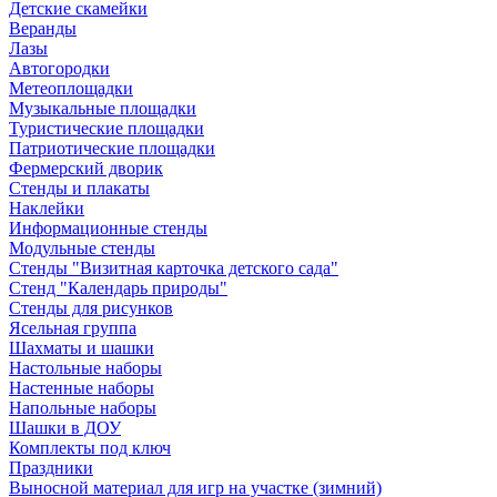
Детские скамейки
Веранды
Лазы
Автогородки
Метеоплощадки
Музыкальные площадки
Туристические площадки
Патриотические площадки
Фермерский дворик
Стенды и плакаты
Наклейки
Информационные стенды
Модульные стенды
Стенды "Визитная карточка детского сада"
Стенд "Календарь природы"
Стенды для рисунков
Ясельная группа
Шахматы и шашки
Настольные наборы
Настенные наборы
Напольные наборы
Шашки в ДОУ
Комплекты под ключ
Праздники
Выносной материал для игр на участке (зимний)