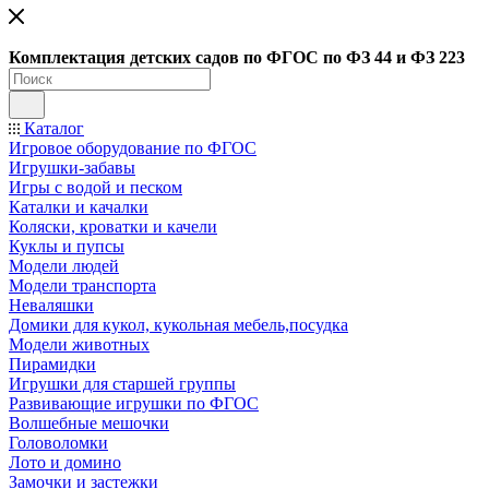
Ко
мплектация детских садов по ФГОC по ФЗ 44 и ФЗ 223
Каталог
Игровое оборудование по ФГОС
Игрушки-забавы
Игры с водой и песком
Каталки и качалки
Коляски, кроватки и качели
Куклы и пупсы
Модели людей
Модели транспорта
Неваляшки
Домики для кукол, кукольная мебель,посудка
Модели животных
Пирамидки
Игрушки для старшей группы
Развивающие игрушки по ФГОС
Волшебные мешочки
Головоломки
Лото и домино
Замочки и застежки