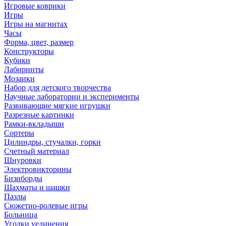
Игровые коврики
Игры
Игры на магнитах
Часы
Форма, цвет, размер
Конструкторы
Кубики
Лабиринты
Мозаики
Набор для детского творчества
Научные лаборатории и эксперименты
Развивающие мягкие игрушки
Разрезные картинки
Рамки-вкладыши
Сортеры
Цилиндры, стучалки, горки
Счетный материал
Шнуровки
Электровикторины
Бизиборды
Шахматы и шашки
Пазлы
Сюжетно-ролевые игры
Больница
Уголки уединения