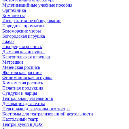
Мультимедийные учебные пособия
Оргтехника
Комплекты
Интерактивное оборудование
Народные промыслы
Беломорские узоры
Богородская игрушка
Гжель
Городецкая роспись
Дымковская игрушка
Каргопольская игрушка
Матрешки
Мезенская роспись
Жостовская роспись
Филимоновская игрушка
Хохломская роспись
Печатная продукция
Сундуки и ларцы
Театральная деятельность
Декорации для театра
Персонажи для кукольного театра
Костюмы для театрализованной деятельности
Настольный театр
Театры кукол в ДОУ