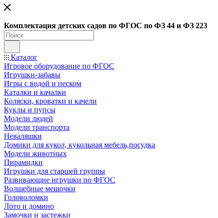
Ко
мплектация детских садов по ФГОC по ФЗ 44 и ФЗ 223
Каталог
Игровое оборудование по ФГОС
Игрушки-забавы
Игры с водой и песком
Каталки и качалки
Коляски, кроватки и качели
Куклы и пупсы
Модели людей
Модели транспорта
Неваляшки
Домики для кукол, кукольная мебель,посудка
Модели животных
Пирамидки
Игрушки для старшей группы
Развивающие игрушки по ФГОС
Волшебные мешочки
Головоломки
Лото и домино
Замочки и застежки