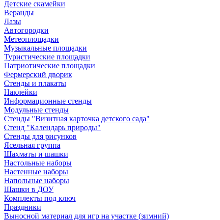
Детские скамейки
Веранды
Лазы
Автогородки
Метеоплощадки
Музыкальные площадки
Туристические площадки
Патриотические площадки
Фермерский дворик
Стенды и плакаты
Наклейки
Информационные стенды
Модульные стенды
Стенды "Визитная карточка детского сада"
Стенд "Календарь природы"
Стенды для рисунков
Ясельная группа
Шахматы и шашки
Настольные наборы
Настенные наборы
Напольные наборы
Шашки в ДОУ
Комплекты под ключ
Праздники
Выносной материал для игр на участке (зимний)