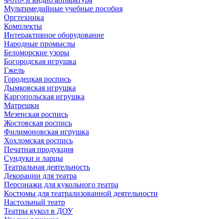
Мультимедийные учебные пособия
Оргтехника
Комплекты
Интерактивное оборудование
Народные промыслы
Беломорские узоры
Богородская игрушка
Гжель
Городецкая роспись
Дымковская игрушка
Каргопольская игрушка
Матрешки
Мезенская роспись
Жостовская роспись
Филимоновская игрушка
Хохломская роспись
Печатная продукция
Сундуки и ларцы
Театральная деятельность
Декорации для театра
Персонажи для кукольного театра
Костюмы для театрализованной деятельности
Настольный театр
Театры кукол в ДОУ