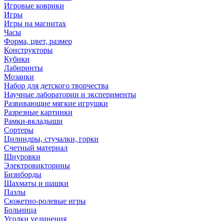
Игровые коврики
Игры
Игры на магнитах
Часы
Форма, цвет, размер
Конструкторы
Кубики
Лабиринты
Мозаики
Набор для детского творчества
Научные лаборатории и эксперименты
Развивающие мягкие игрушки
Разрезные картинки
Рамки-вкладыши
Сортеры
Цилиндры, стучалки, горки
Счетный материал
Шнуровки
Электровикторины
Бизиборды
Шахматы и шашки
Пазлы
Сюжетно-ролевые игры
Больница
Уголки уединения