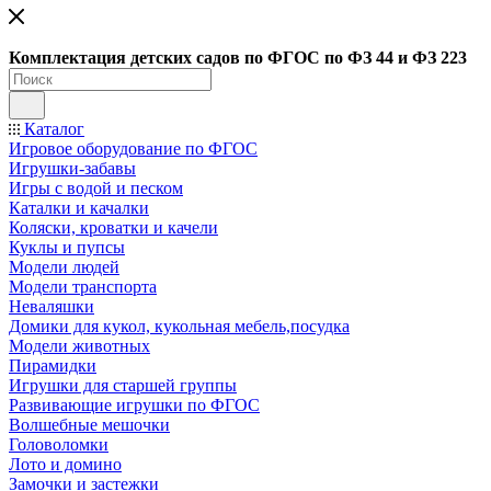
Ко
мплектация детских садов по ФГОC по ФЗ 44 и ФЗ 223
Каталог
Игровое оборудование по ФГОС
Игрушки-забавы
Игры с водой и песком
Каталки и качалки
Коляски, кроватки и качели
Куклы и пупсы
Модели людей
Модели транспорта
Неваляшки
Домики для кукол, кукольная мебель,посудка
Модели животных
Пирамидки
Игрушки для старшей группы
Развивающие игрушки по ФГОС
Волшебные мешочки
Головоломки
Лото и домино
Замочки и застежки