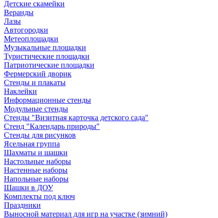
Детские скамейки
Веранды
Лазы
Автогородки
Метеоплощадки
Музыкальные площадки
Туристические площадки
Патриотические площадки
Фермерский дворик
Стенды и плакаты
Наклейки
Информационные стенды
Модульные стенды
Стенды "Визитная карточка детского сада"
Стенд "Календарь природы"
Стенды для рисунков
Ясельная группа
Шахматы и шашки
Настольные наборы
Настенные наборы
Напольные наборы
Шашки в ДОУ
Комплекты под ключ
Праздники
Выносной материал для игр на участке (зимний)