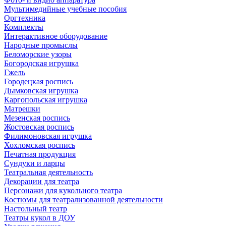
Мультимедийные учебные пособия
Оргтехника
Комплекты
Интерактивное оборудование
Народные промыслы
Беломорские узоры
Богородская игрушка
Гжель
Городецкая роспись
Дымковская игрушка
Каргопольская игрушка
Матрешки
Мезенская роспись
Жостовская роспись
Филимоновская игрушка
Хохломская роспись
Печатная продукция
Сундуки и ларцы
Театральная деятельность
Декорации для театра
Персонажи для кукольного театра
Костюмы для театрализованной деятельности
Настольный театр
Театры кукол в ДОУ