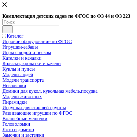
Ко
мплектация детских садов по ФГОC по ФЗ 44 и ФЗ 223
Каталог
Игровое оборудование по ФГОС
Игрушки-забавы
Игры с водой и песком
Каталки и качалки
Коляски, кроватки и качели
Куклы и пупсы
Модели людей
Модели транспорта
Неваляшки
Домики для кукол, кукольная мебель,посудка
Модели животных
Пирамидки
Игрушки для старшей группы
Развивающие игрушки по ФГОС
Волшебные мешочки
Головоломки
Лото и домино
Замочки и застежки