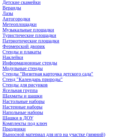
Детские скамейки
Веранды
Лазы
Автогородки
Метеоплощадки
Музыкальные площадки
Туристические площадки
Патриотические площадки
Фермерский дворик
Стенды и плакаты
Наклейки
Информационные стенды
Модульные стенды
Стенды "Визитная карточка детского сада"
Стенд "Календарь природы"
Стенды для рисунков
Ясельная группа
Шахматы и шашки
Настольные наборы
Настенные наборы
Напольные наборы
Шашки в ДОУ
Комплекты под ключ
Праздники
Выносной материал для игр на участке (зимний)