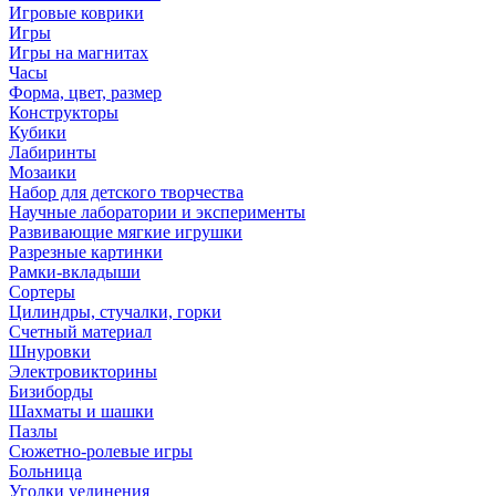
Игровые коврики
Игры
Игры на магнитах
Часы
Форма, цвет, размер
Конструкторы
Кубики
Лабиринты
Мозаики
Набор для детского творчества
Научные лаборатории и эксперименты
Развивающие мягкие игрушки
Разрезные картинки
Рамки-вкладыши
Сортеры
Цилиндры, стучалки, горки
Счетный материал
Шнуровки
Электровикторины
Бизиборды
Шахматы и шашки
Пазлы
Сюжетно-ролевые игры
Больница
Уголки уединения