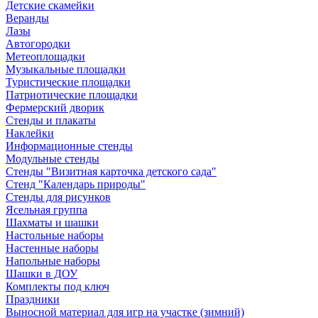
Детские скамейки
Веранды
Лазы
Автогородки
Метеоплощадки
Музыкальные площадки
Туристические площадки
Патриотические площадки
Фермерский дворик
Стенды и плакаты
Наклейки
Информационные стенды
Модульные стенды
Стенды "Визитная карточка детского сада"
Стенд "Календарь природы"
Стенды для рисунков
Ясельная группа
Шахматы и шашки
Настольные наборы
Настенные наборы
Напольные наборы
Шашки в ДОУ
Комплекты под ключ
Праздники
Выносной материал для игр на участке (зимний)