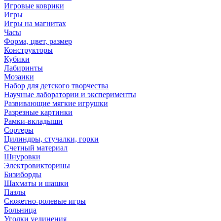
Игровые коврики
Игры
Игры на магнитах
Часы
Форма, цвет, размер
Конструкторы
Кубики
Лабиринты
Мозаики
Набор для детского творчества
Научные лаборатории и эксперименты
Развивающие мягкие игрушки
Разрезные картинки
Рамки-вкладыши
Сортеры
Цилиндры, стучалки, горки
Счетный материал
Шнуровки
Электровикторины
Бизиборды
Шахматы и шашки
Пазлы
Сюжетно-ролевые игры
Больница
Уголки уединения