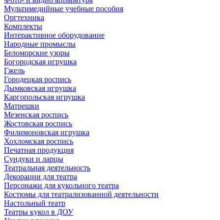
Мультимедийные учебные пособия
Оргтехника
Комплекты
Интерактивное оборудование
Народные промыслы
Беломорские узоры
Богородская игрушка
Гжель
Городецкая роспись
Дымковская игрушка
Каргопольская игрушка
Матрешки
Мезенская роспись
Жостовская роспись
Филимоновская игрушка
Хохломская роспись
Печатная продукция
Сундуки и ларцы
Театральная деятельность
Декорации для театра
Персонажи для кукольного театра
Костюмы для театрализованной деятельности
Настольный театр
Театры кукол в ДОУ