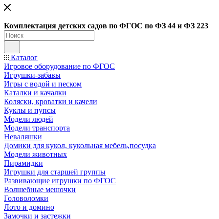
Ко
мплектация детских садов по ФГОC по ФЗ 44 и ФЗ 223
Каталог
Игровое оборудование по ФГОС
Игрушки-забавы
Игры с водой и песком
Каталки и качалки
Коляски, кроватки и качели
Куклы и пупсы
Модели людей
Модели транспорта
Неваляшки
Домики для кукол, кукольная мебель,посудка
Модели животных
Пирамидки
Игрушки для старшей группы
Развивающие игрушки по ФГОС
Волшебные мешочки
Головоломки
Лото и домино
Замочки и застежки