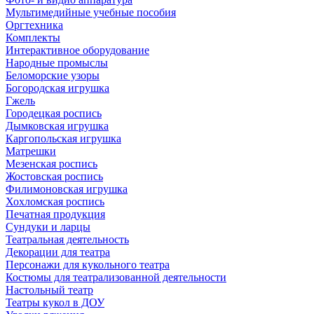
Мультимедийные учебные пособия
Оргтехника
Комплекты
Интерактивное оборудование
Народные промыслы
Беломорские узоры
Богородская игрушка
Гжель
Городецкая роспись
Дымковская игрушка
Каргопольская игрушка
Матрешки
Мезенская роспись
Жостовская роспись
Филимоновская игрушка
Хохломская роспись
Печатная продукция
Сундуки и ларцы
Театральная деятельность
Декорации для театра
Персонажи для кукольного театра
Костюмы для театрализованной деятельности
Настольный театр
Театры кукол в ДОУ