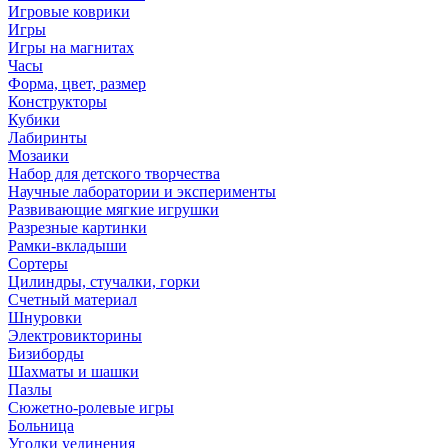
Игровые коврики
Игры
Игры на магнитах
Часы
Форма, цвет, размер
Конструкторы
Кубики
Лабиринты
Мозаики
Набор для детского творчества
Научные лаборатории и эксперименты
Развивающие мягкие игрушки
Разрезные картинки
Рамки-вкладыши
Сортеры
Цилиндры, стучалки, горки
Счетный материал
Шнуровки
Электровикторины
Бизиборды
Шахматы и шашки
Пазлы
Сюжетно-ролевые игры
Больница
Уголки уединения