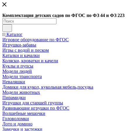
Ко
мплектация детских садов по ФГОC по ФЗ 44 и ФЗ 223
Каталог
Игровое оборудование по ФГОС
Игрушки-забавы
Игры с водой и песком
Каталки и качалки
Коляски, кроватки и качели
Куклы и пупсы
Модели людей
Модели транспорта
Неваляшки
Домики для кукол, кукольная мебель,посудка
Модели животных
Пирамидки
Игрушки для старшей группы
Развивающие игрушки по ФГОС
Волшебные мешочки
Головоломки
Лото и домино
Замочки и застежки