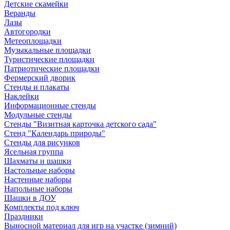
Детские скамейки
Веранды
Лазы
Автогородки
Метеоплощадки
Музыкальные площадки
Туристические площадки
Патриотические площадки
Фермерский дворик
Стенды и плакаты
Наклейки
Информационные стенды
Модульные стенды
Стенды "Визитная карточка детского сада"
Стенд "Календарь природы"
Стенды для рисунков
Ясельная группа
Шахматы и шашки
Настольные наборы
Настенные наборы
Напольные наборы
Шашки в ДОУ
Комплекты под ключ
Праздники
Выносной материал для игр на участке (зимний)