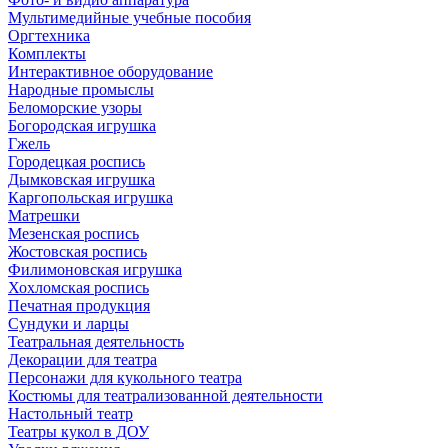
Мультимедийные учебные пособия
Оргтехника
Комплекты
Интерактивное оборудование
Народные промыслы
Беломорские узоры
Богородская игрушка
Гжель
Городецкая роспись
Дымковская игрушка
Каргопольская игрушка
Матрешки
Мезенская роспись
Жостовская роспись
Филимоновская игрушка
Хохломская роспись
Печатная продукция
Сундуки и ларцы
Театральная деятельность
Декорации для театра
Персонажи для кукольного театра
Костюмы для театрализованной деятельности
Настольный театр
Театры кукол в ДОУ