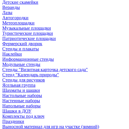
Детские скамейки
Веранды
Лазы
Автогородки
Метеоплощадки
Музыкальные площадки
Туристические площадки
Патриотические площадки
Фермерский дворик
Стенды и плакаты
Наклейки
Информационные стенды
Модульные стенды
Стенды "Визитная карточка детского сада"
Стенд "Календарь природы"
Стенды для рисунков
Ясельная группа
Шахматы и шашки
Настольные наборы
Настенные наборы
Напольные наборы
Шашки в ДОУ
Комплекты под ключ
Праздники
Выносной материал для игр на участке (зимний)