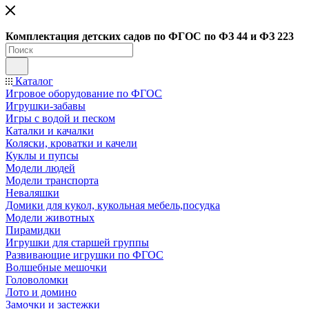
Ко
мплектация детских садов по ФГОC по ФЗ 44 и ФЗ 223
Каталог
Игровое оборудование по ФГОС
Игрушки-забавы
Игры с водой и песком
Каталки и качалки
Коляски, кроватки и качели
Куклы и пупсы
Модели людей
Модели транспорта
Неваляшки
Домики для кукол, кукольная мебель,посудка
Модели животных
Пирамидки
Игрушки для старшей группы
Развивающие игрушки по ФГОС
Волшебные мешочки
Головоломки
Лото и домино
Замочки и застежки