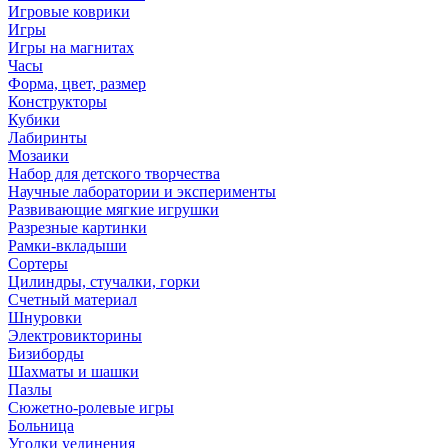
Игровые коврики
Игры
Игры на магнитах
Часы
Форма, цвет, размер
Конструкторы
Кубики
Лабиринты
Мозаики
Набор для детского творчества
Научные лаборатории и эксперименты
Развивающие мягкие игрушки
Разрезные картинки
Рамки-вкладыши
Сортеры
Цилиндры, стучалки, горки
Счетный материал
Шнуровки
Электровикторины
Бизиборды
Шахматы и шашки
Пазлы
Сюжетно-ролевые игры
Больница
Уголки уединения