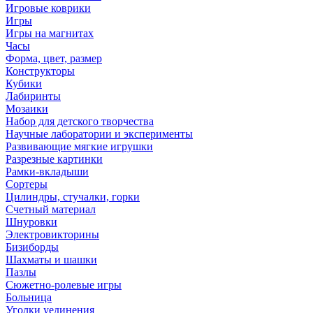
Игровые коврики
Игры
Игры на магнитах
Часы
Форма, цвет, размер
Конструкторы
Кубики
Лабиринты
Мозаики
Набор для детского творчества
Научные лаборатории и эксперименты
Развивающие мягкие игрушки
Разрезные картинки
Рамки-вкладыши
Сортеры
Цилиндры, стучалки, горки
Счетный материал
Шнуровки
Электровикторины
Бизиборды
Шахматы и шашки
Пазлы
Сюжетно-ролевые игры
Больница
Уголки уединения