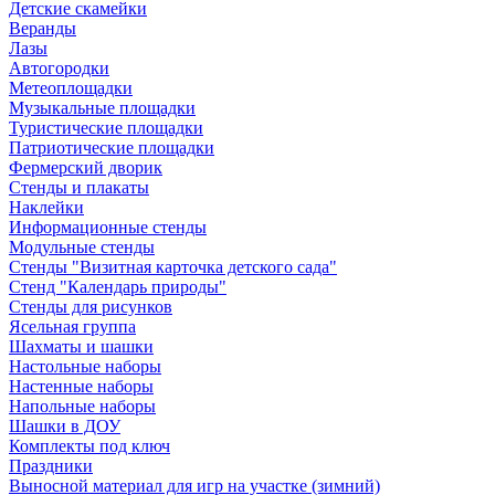
Детские скамейки
Веранды
Лазы
Автогородки
Метеоплощадки
Музыкальные площадки
Туристические площадки
Патриотические площадки
Фермерский дворик
Стенды и плакаты
Наклейки
Информационные стенды
Модульные стенды
Стенды "Визитная карточка детского сада"
Стенд "Календарь природы"
Стенды для рисунков
Ясельная группа
Шахматы и шашки
Настольные наборы
Настенные наборы
Напольные наборы
Шашки в ДОУ
Комплекты под ключ
Праздники
Выносной материал для игр на участке (зимний)