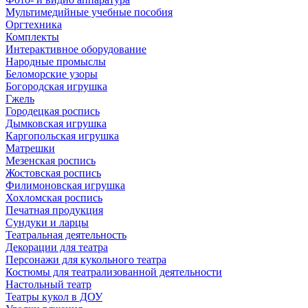
Мультимедийные учебные пособия
Оргтехника
Комплекты
Интерактивное оборудование
Народные промыслы
Беломорские узоры
Богородская игрушка
Гжель
Городецкая роспись
Дымковская игрушка
Каргопольская игрушка
Матрешки
Мезенская роспись
Жостовская роспись
Филимоновская игрушка
Хохломская роспись
Печатная продукция
Сундуки и ларцы
Театральная деятельность
Декорации для театра
Персонажи для кукольного театра
Костюмы для театрализованной деятельности
Настольный театр
Театры кукол в ДОУ