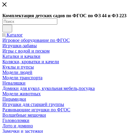
Ко
мплектация детских садов по ФГОC по ФЗ 44 и ФЗ 223
Каталог
Игровое оборудование по ФГОС
Игрушки-забавы
Игры с водой и песком
Каталки и качалки
Коляски, кроватки и качели
Куклы и пупсы
Модели людей
Модели транспорта
Неваляшки
Домики для кукол, кукольная мебель,посудка
Модели животных
Пирамидки
Игрушки для старшей группы
Развивающие игрушки по ФГОС
Волшебные мешочки
Головоломки
Лото и домино
Замочки и застежки